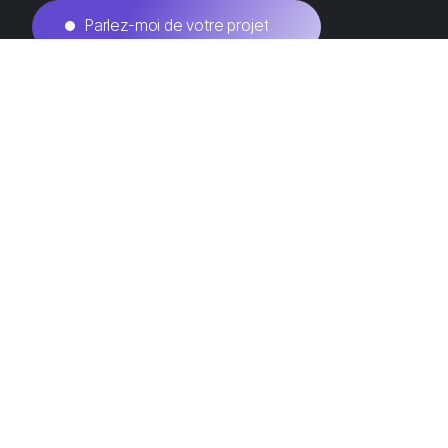
Parlez-moi de votre projet
Contactez-moi
Services
Consultant freelance Marketing Digital
Référencement naturel SEO
Netlinking SEO
Audit SEO
Rédaction web SEO
Campagne Google Ads
Consultant SEO Strasbourg
Consultant SEO Nancy
Expertise