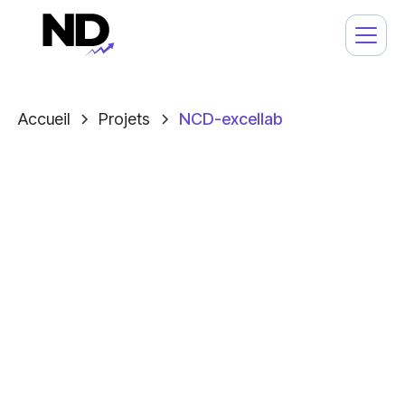
Accueil
Projets
NCD-excellab
Client
Project
Prestations
NCD Excellab
SEO
Audit SEO/Accompagnement